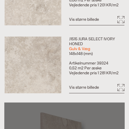
0,80 m2 Per æske
Vejledende pris 1 201 KR/m2
Vis større billede
J1515 JURA SELECT IVORY
HONED
Gulv & Væg
148x148 (mm)
Artikelnummer 39324
0,52 m2 Per æske
Vejledende pris 1 281 KR/m2
Vis større billede