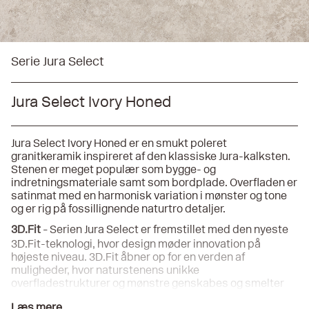
Serie Jura Select
Jura Select Ivory Honed
Jura Select Ivory Honed er en smukt poleret
granitkeramik inspireret af den klassiske Jura-kalksten.
Stenen er meget populær som bygge- og
indretningsmateriale samt som bordplade. Overfladen er
satinmat med en harmonisk variation i mønster og tone
og er rig på fossillignende naturtro detaljer.
3D.Fit
Serien Jura Select er fremstillet med den nyeste
–
3D.Fit-teknologi, hvor design møder innovation på
højeste niveau. 3D.Fit åbner op for en verden af
muligheder, hvor naturstenens unikke
overfladestrukturer og mønstre genskabes og smelter
sammen med præcis nøjagtighed for at skabe
Læs mere