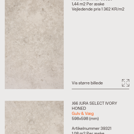
1,44 m2 Per æske
Vejledende pris 1 362 KR/m2
Vis større billede
J66 JURA SELECT IVORY
HONED
Gulv & Væg
598x598 (mm)
Artikelnummer 39321
1,08 m2 Per æske