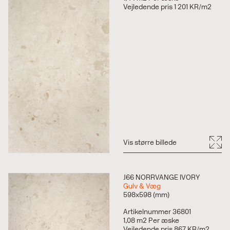
Vejledende pris 1 201 KR/m2
Vis større billede
J66 NORRVANGE IVORY
Gulv & Væg
598x598 (mm)
Artikelnummer 36801
1,08 m2 Per æske
Vejledende pris 867 KR/m2