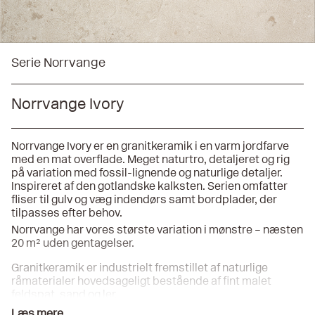
Serie Norrvange
Norrvange Ivory
Norrvange Ivory er en granitkeramik i en varm jordfarve
med en mat overflade. Meget naturtro, detaljeret og rig
på variation med fossil-lignende og naturlige detaljer.
Inspireret af den gotlandske kalksten. Serien omfatter
fliser til gulv og væg indendørs samt bordplader, der
tilpasses efter behov.
Norrvange har vores største variation i mønstre – næsten
20 m² uden gentagelser.
Granitkeramik er industrielt fremstillet af naturlige
råmaterialer hovedsageligt bestående af fint malet
feldspat, sand og ler.
Materialet tørpresses under højt tryk og brændes
Læs mere