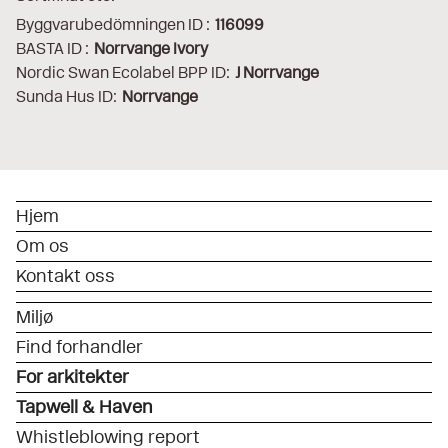
Byggvarubedömningen ID :
116099
BASTA ID :
Norrvange Ivory
Nordic Swan Ecolabel BPP ID:
J Norrvange
Sunda Hus ID:
Norrvange
Hjem
Om os
Kontakt oss
Miljø
Find forhandler
For arkitekter
Tapwell & Haven
Whistleblowing report