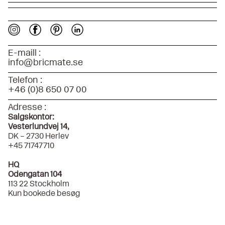
E-maill :
info@bricmate.se
Telefon :
+46 (0)8 650 07 00
Adresse :
Salgskontor:
Vesterlundvej 14,
DK – 2730 Herlev
+45 71747710
HQ
Odengatan 104
113 22 Stockholm
Kun bookede besøg